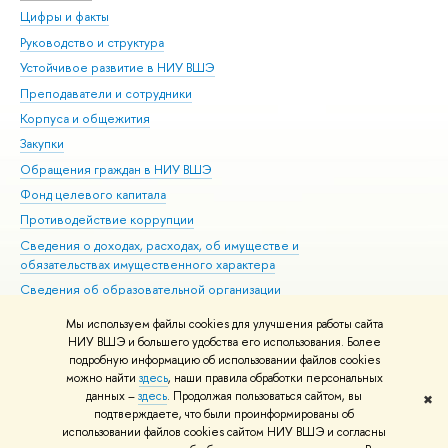
Цифры и факты
Ли
Руководство и структура
Дов
Устойчивое развитие в НИУ ВШЭ
Ол
Преподаватели и сотрудники
При
Корпуса и общежития
Вы
Закупки
При
Обращения граждан в НИУ ВШЭ
Ас
Фонд целевого капитала
До
Противодействие коррупции
Цен
Сведения о доходах, расходах, об имуществе и
Би
обязательствах имущественного характера
Об
Сведения об образовательной организации
Обр
Людям с ограниченными возможностями здоровья
Мы используем файлы cookies для улучшения работы сайта
Единая платежная страница
НИУ ВШЭ и большего удобства его использования. Более
подробную информацию об использовании файлов cookies
Работа в Вышке
можно найти
здесь
, наши правила обработки персональных
данных –
здесь
. Продолжая пользоваться сайтом, вы
✖
Редактору
подтверждаете, что были проинформированы об
© НИУ ВШЭ 1993–2026
Адреса и контакты
Условия использования
использовании файлов cookies сайтом НИУ ВШЭ и согласны