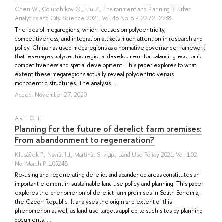
Chen W.
,
Golubchikov O.
,
Liu Z.
, Environment and Planning B-Urban
Analytics and City Science 2021 Vol. 48 No. 8 P. 2272–2288
The idea of megaregions, which focuses on polycentricity,
competitiveness, and integration attracts much attention in research and
policy. China has used megaregions as a normative governance framework
that leverages polycentric regional development for balancing economic
competitiveness and spatial development. This paper explores to what
extent these megaregions actually reveal polycentric versus
monocentric structures. The analysis ...
Added: November 27, 2020
ARTICLE
Planning for the future of derelict farm premises:
From abandonment to regeneration?
Klusáček P.
,
Navrátil J.
,
Martinát S.
и др.
, Land Use Policy 2021 Vol. 102
No. March P. 105248
Re-using and regenerating derelict and abandoned areas constitutes an
important element in sustainable land use policy and planning. This paper
explores the phenomenon of derelict farm premises in South Bohemia,
the Czech Republic. It analyses the origin and extent of this
phenomenon as well as land use targets applied to such sites by planning
documents. ...