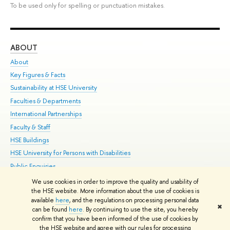
To be used only for spelling or punctuation mistakes.
ABOUT
ST
About
Adm
Key Figures & Facts
Pr
Sustainability at HSE University
Un
Faculties & Departments
Gr
International Partnerships
Ex
Faculty & Staff
Su
HSE Buildings
Sem
HSE University for Persons with Disabilities
Bus
Public Enquiries
We use cookies in order to improve the quality and usability of
Edit
the HSE website. More information about the use of cookies is
© HSE University 1993–2026
Contacts
Copyright
Privacy Policy
Site
available
here
, and the regulations on processing personal data
✖
Map
can be found
here
. By continuing to use the site, you hereby
confirm that you have been informed of the use of cookies by
HSE Sans and HSE Slab fonts developed by the HSE Art and Design
the HSE website and agree with our rules for processing
School