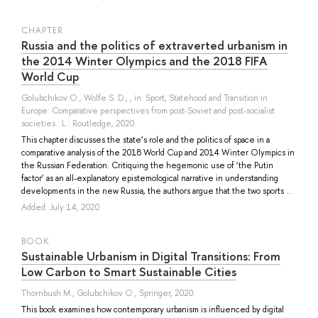
СHAPTER
Russia and the politics of extraverted urbanism in
the 2014 Winter Olympics and the 2018 FIFA
World Cup
Golubchikov O.
,
Wolfe S. D.
, , in: Sport, Statehood and Transition in
Europe: Comparative perspectives from post-Soviet and post-socialist
societies.: L.: Routledge, 2020.
This chapter discusses the state’s role and the politics of space in a
comparative analysis of the 2018 World Cup and 2014 Winter Olympics in
the Russian Federation. Critiquing the hegemonic use of ‘the Putin
factor’ as an all-explanatory epistemological narrative in understanding
developments in the new Russia, the authors argue that the two sports ...
Added: July 14, 2020
BOOK
Sustainable Urbanism in Digital Transitions: From
Low Carbon to Smart Sustainable Cities
Thornbush M.
,
Golubchikov O.
, Springer, 2020.
This book examines how contemporary urbanism is influenced by digital