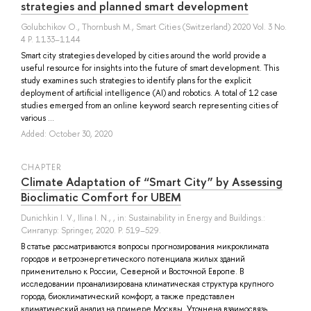
strategies and planned smart development
Golubchikov O.
,
Thornbush M.
, Smart Cities (Switzerland) 2020 Vol. 3 No.
4 P. 1133–1144
Smart city strategies developed by cities around the world provide a
useful resource for insights into the future of smart development. This
study examines such strategies to identify plans for the explicit
deployment of artificial intelligence (AI) and robotics. A total of 12 case
studies emerged from an online keyword search representing cities of
various ...
Added: October 30, 2020
СHAPTER
Climate Adaptation of “Smart City” by Assessing
Bioclimatic Comfort for UBEM
Dunichkin I. V.
,
Ilina I. N.
, , in: Sustainability in Energy and Buildings.:
Сингапур: Springer, 2020. P. 519–529.
В статье рассматриваются вопросы прогнозирования микроклимата
городов и ветроэнергетического потенциала жилых зданий
применительно к России, Северной и Восточной Европе. В
исследовании проанализирована климатическая структура крупного
города, биоклиматический комфорт, а также представлен
климатический анализ на примере Москвы. Уточнена взаимосвязь