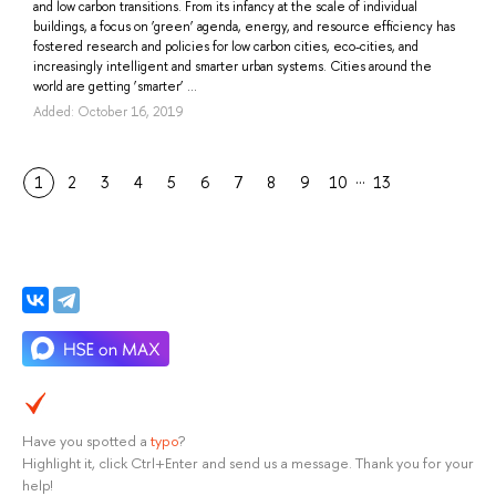
and low carbon transitions. From its infancy at the scale of individual
buildings, a focus on ‘green’ agenda, energy, and resource efficiency has
fostered research and policies for low carbon cities, eco-cities, and
increasingly intelligent and smarter urban systems. Cities around the
world are getting ‘smarter’ ...
Added: October 16, 2019
…
1
2
3
4
5
6
7
8
9
10
13
Have you spotted a
typo
?
Highlight it, click Ctrl+Enter and send us a message. Thank you for your
help!