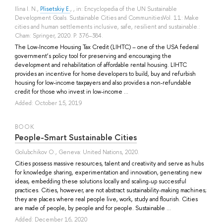
Ilina I. N.
,
Plisetskiy E.
, , in: Encyclopedia of the UN Sustainable
Development Goals. Sustainable Cities and CommunitiesVol. 11: Make
cities and human settlements inclusive, safe, resilient and sustainable.:
Cham: Springer, 2020. P. 376–384.
The Low-Income Housing Tax Credit (LIHTC) – one of the USA federal
government’s policy tool for preserving and encouraging the
development and rehabilitation of affordable rental housing. LIHTC
provides an incentive for home developers to build, buy and refurbish
housing for low-income taxpayers and also provides a non-refundable
credit for those who invest in low-income ...
Added: October 15, 2019
BOOK
People-Smart Sustainable Cities
Golubchikov O.
, Geneva: United Nations, 2020.
Cities possess massive resources, talent and creativity and serve as hubs
for knowledge sharing, experimentation and innovation, generating new
ideas, embedding these solutions locally and scaling-up successful
practices. Cities, however, are not abstract sustainability-making machines;
they are places where real people live, work, study and flourish. Cities
are made of people, by people and for people. Sustainable ...
Added: December 16, 2020