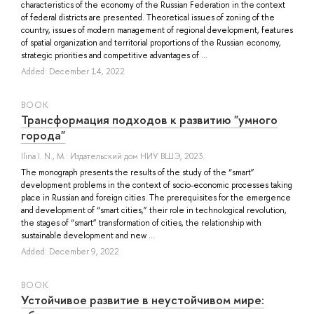
characteristics of the economy of the Russian Federation in the context
of federal districts are presented. Theoretical issues of zoning of the
country, issues of modern management of regional development, features
of spatial organization and territorial proportions of the Russian economy,
strategic priorities and competitive advantages of ...
Added: December 14, 2022
BOOK
Трансформация подходов к развитию "умного
города"
Ilina I. N.
, М.: Издательский дом НИУ ВШЭ, 2023.
The monograph presents the results of the study of the “smart”
development problems in the context of socio-economic processes taking
place in Russian and foreign cities. The prerequisites for the emergence
and development of “smart cities,” their role in technological revolution,
the stages of “smart” transformation of cities, the relationship with
sustainable development and new ...
Added: December 9, 2022
BOOK
Устойчивое развитие в неустойчивом мире: