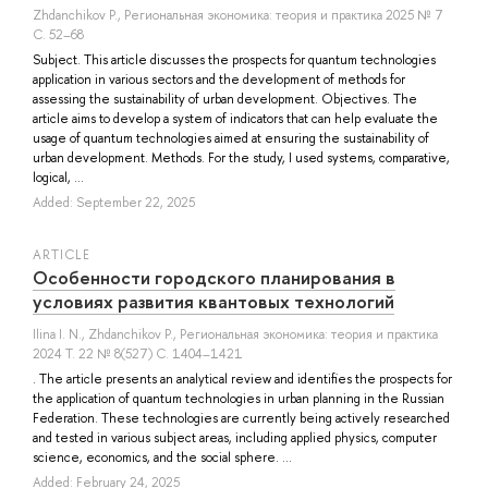
Zhdanchikov P.
, Региональная экономика: теория и практика 2025 № 7
С. 52–68
Subject. This article discusses the prospects for quantum technologies
application in various sectors and the development of methods for
assessing the sustainability of urban development. Objectives. The
article aims to develop a system of indicators that can help evaluate the
usage of quantum technologies aimed at ensuring the sustainability of
urban development. Methods. For the study, I used systems, comparative,
logical, ...
Added: September 22, 2025
ARTICLE
Особенности городского планирования в
условиях развития квантовых технологий
Ilina I. N.
,
Zhdanchikov P.
, Региональная экономика: теория и практика
2024 Т. 22 № 8(527) С. 1404–1421
. The article presents an analytical review and identifies the prospects for
the application of quantum technologies in urban planning in the Russian
Federation. These technologies are currently being actively researched
and tested in various subject areas, including applied physics, computer
science, economics, and the social sphere. ...
Added: February 24, 2025