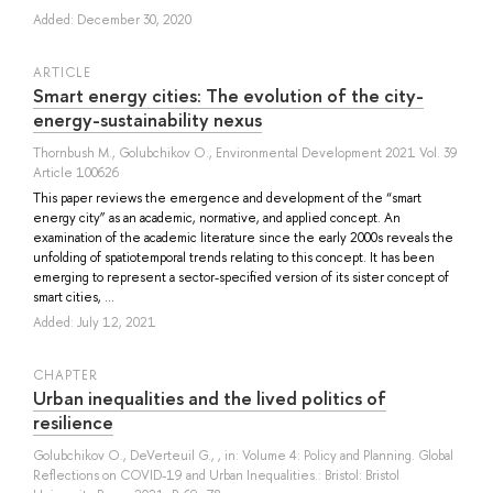
Added: December 30, 2020
ARTICLE
Smart energy cities: The evolution of the city-
energy-sustainability nexus
Thornbush M.
,
Golubchikov O.
, Environmental Development 2021 Vol. 39
Article 100626
This paper reviews the emergence and development of the “smart
energy city” as an academic, normative, and applied concept. An
examination of the academic literature since the early 2000s reveals the
unfolding of spatiotemporal trends relating to this concept. It has been
emerging to represent a sector-specified version of its sister concept of
smart cities, ...
Added: July 12, 2021
СHAPTER
Urban inequalities and the lived politics of
resilience
Golubchikov O.
,
DeVerteuil G.
, , in: Volume 4: Policy and Planning. Global
Reflections on COVID-19 and Urban Inequalities.: Bristol: Bristol