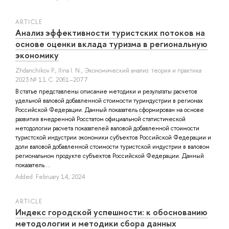
ARTICLE
Анализ эффективности туристских потоков на
основе оценки вклада туризма в региональную
экономику
Zhdanchikov P.
,
Ilina I. N.
, Экономический анализ: теория и практика
2023 № 11 С. 2061–2077
В статье представлены описание методики и результаты расчетов
удельной валовой добавленной стоимости туриндустрии в регионах
Российской Федерации. Данный показатель сформирован на основе
развития внедренной Росстатом официальной статистической
методологии расчета показателей валовой добавленной стоимости
туристской индустрии экономики субъектов Российской Федерации и
доли валовой добавленной стоимости туристской индустрии в валовом
региональном продукте субъектов Российской Федерации. Данный
показатель ...
Added: February 14, 2024
ARTICLE
Индекс городской успешности: к обоснованию
методологии и методики сбора данных