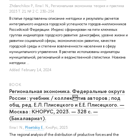
Zhdanchikov P.
,
Ilina I. N.
, Региональная экономика: теория и практика
2023 Т. 21 № 2 С. 230–254
В статье представлены описание методики и результаты расчетов
интегрального индекса городской успешности городов-миллионников
Российской Федерации. Индекс сформирован на пяти ключевых
группах индикаторов городского развития: демографии, уровне жизни и
развитии социальной сферы, экономическом развитии, качестве
городской среды и степени вовлеченности населения в сферу
муниципального управления. В расчетах использованы индикаторы
муниципальной, региональной и ведомственной статистики. Новизна
методики ...
Added: February 14, 2024
BOOK
Региональная экономика. Федеральные округа
России : учебник / коллектив авторов ; под
общ. ред. Е.Л. Плисецкого и Е.Е. Плисецкого. —
Москва : КНОРУС, 2023. — 328 с. —
(Бакалавриат).
Ilina I. N.
,
Plisetskiy E.
, КноРус, 2023.
The regional analysis of the distribution of productive forces and the