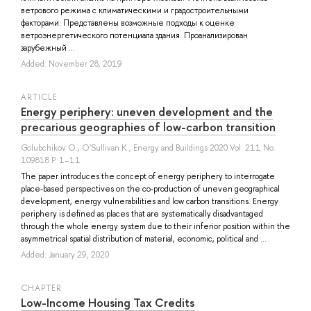
ветрового режима с климатическими и градостроительными
факторами. Представлены возможные подходы к оценке
ветроэнергетического потенциала здания. Проанализирован
зарубежный ...
Added: November 28, 2019
ARTICLE
Energy periphery: uneven development and the
precarious geographies of low-carbon transition
Golubchikov O.
,
O'Sullivan K.
, Energy and Buildings 2020 Vol. 211 No.
109818 P. 1–11
The paper introduces the concept of energy periphery to interrogate
place-based perspectives on the co-production of uneven geographical
development, energy vulnerabilities and low carbon transitions. Energy
periphery is defined as places that are systematically disadvantaged
through the whole energy system due to their inferior position within the
asymmetrical spatial distribution of material, economic, political and ...
Added: January 29, 2020
СHAPTER
Low-Income Housing Tax Credits