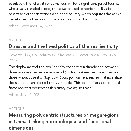
population, fi rst of all, it concerns tourism. For a signifi cant part of tourists
who usually traveled abroad, there was a need to reorient to Russian
resorts and other attractions within the country, which requires the active
development of various tourism directions: from traditional ...
Added: December 14, 2022
ARTICLE
Disaster and the lived politics of the resilient city
DeVerteuil G.
,
Golubchikov O.
,
Sheridan Z.
, Geoforum 2021 Vol. 125 P.
78–86
The deployment of the resilient city concept remains divided between
those who see resilience as a set of (bottom-up) enabling capacities, and
those who accuse it of (top- down) post-political tendencies that normalize
the status quo and cast off the vulnerable. This paper offers a conceptual
framework that overcomes this binary. We argue that a ...
Added: July 12, 2021
ARTICLE
Measuring polycentric structures of megaregions
in China: Linking morphological and functional
dimensions