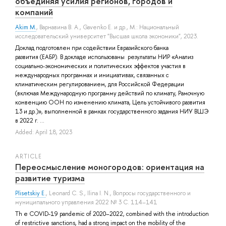
объединяя усилия регионов, городов и
компаний
Akim M.
,
Варнавина В. А.
,
Gavenko E.
и др.
, М.: Национальный
исследовательский университет "Высшая школа экономики", 2023.
Доклад подготовлен при содействии Евразийского банка
развития (ЕАБР). В докладе использованы результаты НИР «Анализ
социально-экономических и политических эффектов участия в
международных программах и инициативах, связанных с
климатическим регулированием, для Российской Федерации
(включая Международную программу действий по климату, Рамочную
конвенцию ООН по изменению климата, Цель устойчивого развития
13 и др.)», выполненной в рамках государственного задания НИУ ВШЭ
в 2022 г. ...
Added: April 18, 2023
ARTICLE
Переосмысление моногородов: ориентация на
развитие туризма
Plisetskiy E.
,
Leonard C. S.
,
Ilina I. N.
, Вопросы государственного и
муниципального управления 2022 № 3 С. 114–141
Th e COVID-19 pandemic of 2020–2022, combined with the introduction
of restrictive sanctions, had a strong impact on the mobility of the