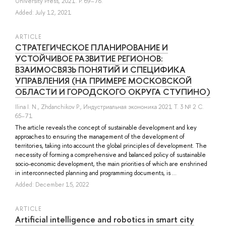
University Press, 2021. P. 69–78.
Added: July 12, 2021
ARTICLE
СТРАТЕГИЧЕСКОЕ ПЛАНИРОВАНИЕ И
УСТОЙЧИВОЕ РАЗВИТИЕ РЕГИОНОВ:
ВЗАИМОСВЯЗЬ ПОНЯТИЙ И СПЕЦИФИКА
УПРАВЛЕНИЯ (НА ПРИМЕРЕ МОСКОВСКОЙ
ОБЛАСТИ И ГОРОДСКОГО ОКРУГА СТУПИНО)
Ilina I. N.
,
Zhdanchikov P.
, Индустриальная экономика 2021 Т. 3 № 2 С.
65–71
The article reveals the concept of sustainable development and key
approaches to ensuring the management of the development of
territories, taking into account the global principles of development. The
necessity of forming a comprehensive and balanced policy of sustainable
socio-economic development, the main priorities of which are enshrined
in interconnected planning and programming documents, is ...
Added: December 15, 2022
ARTICLE
Artificial intelligence and robotics in smart city