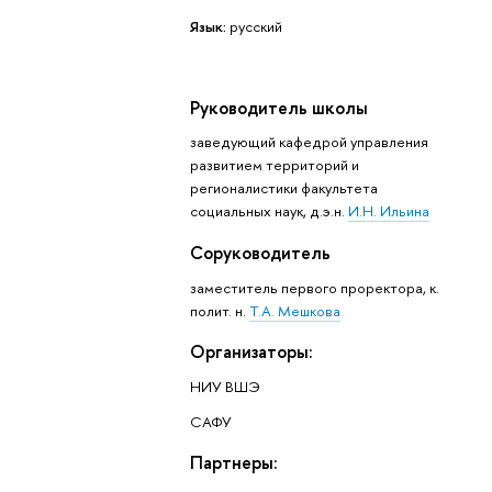
Язык:
русский
Руководитель школы
заведующий кафедрой управления
развитием территорий и
регионалистики факультета
социальных наук, д.э.н.
И.Н. Ильина
Соруководитель
заместитель первого проректора, к.
полит. н.
Т.А. Мешкова
Организаторы:
НИУ ВШЭ
САФУ
Партнеры: