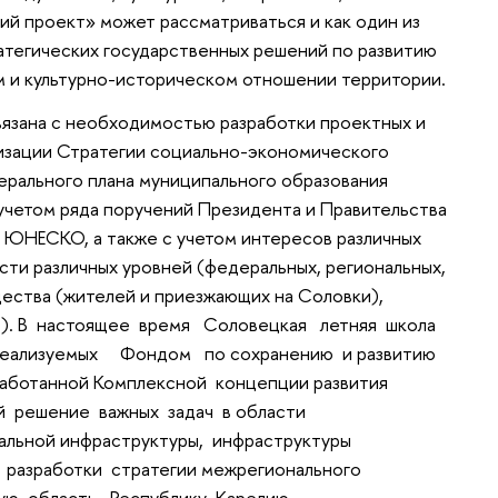
ий проект» может рассматриваться и как один из
атегических государственных решений по развитию
м и культурно-историческом отношении территории.
язана с необходимостью разработки проектных и
лизации Стратегии социально-экономического
нерального плана муниципального образования
четом ряда поручений Президента и Правительства
ЮНЕСКО, а также с учетом интересов различных
сти различных уровней (федеральных, региональных,
щества (жителей и приезжающих на Соловки),
). В настоящее время Соловецкая летняя школа
 реализуемых Фондом по сохранению и развитию
работанной Комплексной концепции развития
 решение важных задач в области
льной инфраструктуры, инфраструктуры
ах разработки стратегии межрегионального
ую область, Республику Карелию.