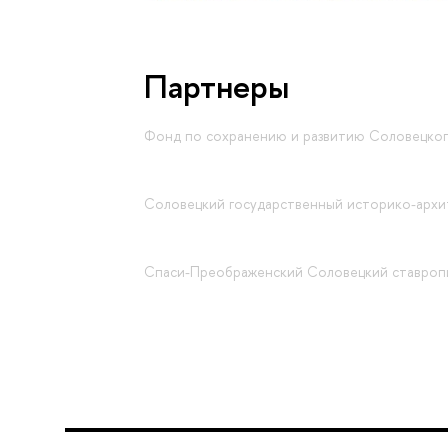
Партнеры
Фонд по сохранению и развитию Соловецког
Соловецкий государственный историко-архи
Спаси-Преображенский Соловецкий ставроп