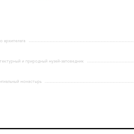
о архипелага
тектурный и природный музей-заповедник
игиальный монастырь