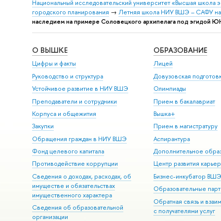
Национальный исследовательский университет «Высшая школа 
городского планирования
→
Летняя школа НИУ ВШЭ – САФУ на
наследием на примере Соловецкого архипелага под эгидой 
О ВЫШКЕ
ОБРАЗОВАНИЕ
Цифры и факты
Лицей
Руководство и структура
Довузовская подготов
Устойчивое развитие в НИУ ВШЭ
Олимпиады
Преподаватели и сотрудники
Прием в бакалавриат
Корпуса и общежития
Вышка+
Закупки
Прием в магистратуру
Обращения граждан в НИУ ВШЭ
Аспирантура
Фонд целевого капитала
Дополнительное обра
Противодействие коррупции
Центр развития карье
Сведения о доходах, расходах, об
Бизнес-инкубатор ВШ
имуществе и обязательствах
Образовательные парт
имущественного характера
Обратная связь и взаи
Сведения об образовательной
с получателями услуг
организации