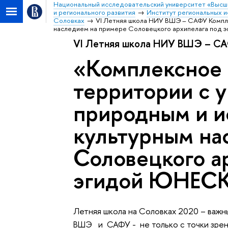
Национальный исследовательский университет «Высш
и регионального развития
Институт региональных и
Соловках
VI Летняя школа НИУ ВШЭ – САФУ Компле
наследием на примере Соловецкого архипелага под
VI Летняя школа НИУ ВШЭ – С
«Комплексное 
территории с 
природным и и
культурным на
Соловецкого а
эгидой ЮНЕС
Летняя школа на Соловках 2020 – важ
ВШЭ и САФУ - не только с точки зрени