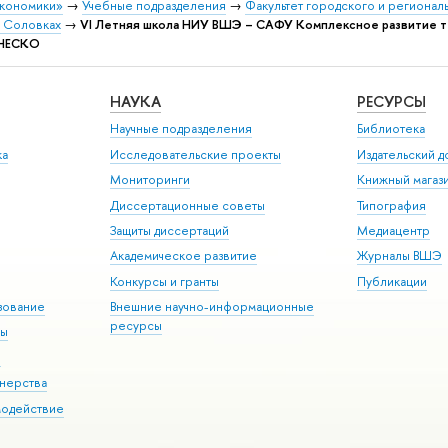
экономики»
→
Учебные подразделения
→
Факультет городского и регионал
 Соловках
→
VI Летняя школа НИУ ВШЭ – САФУ Комплексное развитие те
ЮНЕСКО
НАУКА
РЕСУРСЫ
Научные подразделения
Библиотека
ка
Исследовательские проекты
Издательский 
Мониторинги
Книжный магаз
Диссертационные советы
Типография
Защиты диссертаций
Медиацентр
Академическое развитие
Журналы ВШЭ
Конкурсы и гранты
Публикации
зование
Внешние научно-информационные
ресурсы
ры
Э
нерства
модействие