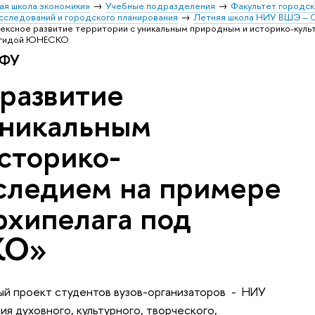
ая школа экономики»
Учебные подразделения
Факультет городск
сследований и городского планирования
Летняя школа НИУ ВШЭ – 
ксное развитие территории с уникальным природным и историко-куль
 эгидой ЮНЕСКО
АФУ
развитие
уникальным
сторико-
следием на примере
рхипелага под
КО»
ный проект студентов вузов-организаторов - НИУ
я духовного, культурного, творческого,