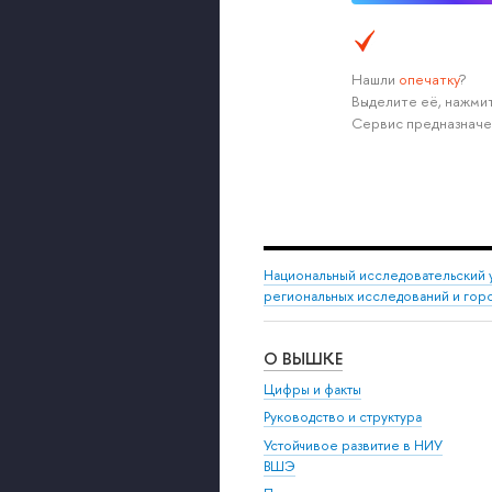
Нашли
опечатку
?
Выделите её, нажмит
Сервис предназначе
Национальный исследовательский 
региональных исследований и гор
О ВЫШКЕ
Цифры и факты
Руководство и структура
Устойчивое развитие в НИУ
ВШЭ