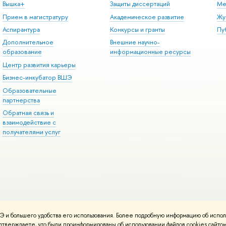
Вышка+
Защиты диссертаций
Ме
Прием в магистратуру
Академическое развитие
Жу
Аспирантура
Конкурсы и гранты
Пу
Дополнительное
Внешние научно-
образование
информационные ресурсы
Центр развития карьеры
Бизнес-инкубатор ВШЭ
Образовательные
партнерства
Обратная связь и
взаимодействие с
получателями услуг
 и большего удобства его использования. Более подробную информацию об испол
онтакты
Условия использования материалов
Политика конфиденциальност
подтверждаете, что были проинформированы об использовании файлов cookies сай
ботаны в
Школе дизайна НИУ ВШЭ