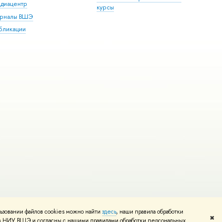
диацентр
курсы
рналы ВШЭ
бликации
ьзовании файлов cookies можно найти
здесь
, наши правила обработки
и
Карта сайта
Редактору
✖
том НИУ ВШЭ и согласны с нашими правилами обработки персональных