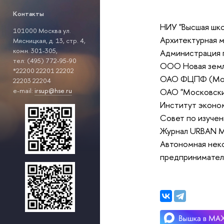
Контакты
НИУ "Высшая шк
101000 Москва
ул.
Архитектурная м
Мясницкая, д. 13, стр. 4,
комн. 301-305,
Администрация 
тел: (495) 772-95-90
ООО Новая зем
*22200 22201 22202
ОАО ФЦПФ (Мо
22203 22204
ОАО "Московски
e-mail:
irsup@hse.ru
Институт эконо
Совет по изуче
Журнал URBAN M
Автономная нек
предпринимате