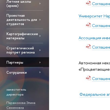
Летние школы
Соглашен
(архив)
Университет На
Проектная
деятельность для
студентов
Соглашен
Картографические
Ассоциация инв
материалы
Соглашен
Стратегический
портрет региона
Автономная нек
Партнеры
«Процветающие
Сотрудники
Соглашен
заместитель
Федеральное аг
директора
Парамонова Элина
Семеновна