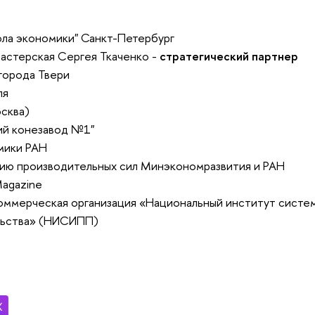
ола экономики" Санкт-Петербург
астерская Сергея Ткаченко -
стратегический партнер
города Твери
ля
сква)
й конезавод №1"
мики РАН
нию производительных сил Минэкономразвития и РАН
agazine
оммерческая организация «Национальный институт систе
льства» (НИСИПП)