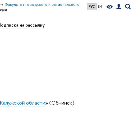
Факультет городского и регионального
РУС
EN
неры
одписка на рассылку
 Калужской области
» (Обнинск)