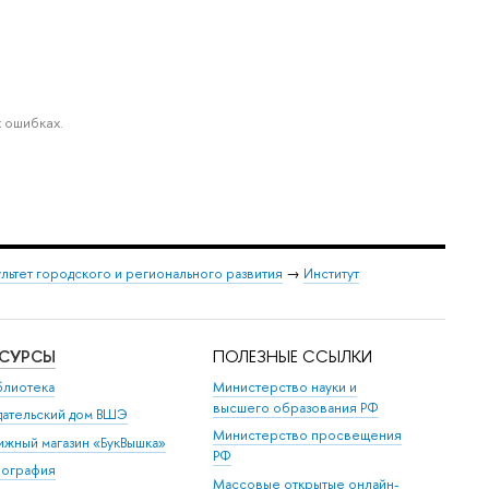
 ошибках.
льтет городского и регионального развития
→
Институт
ЕСУРСЫ
ПОЛЕЗНЫЕ ССЫЛКИ
блиотека
Министерство науки и
высшего образования РФ
дательский дом ВШЭ
Министерство просвещения
ижный магазин «БукВышка»
РФ
пография
Массовые открытые онлайн-