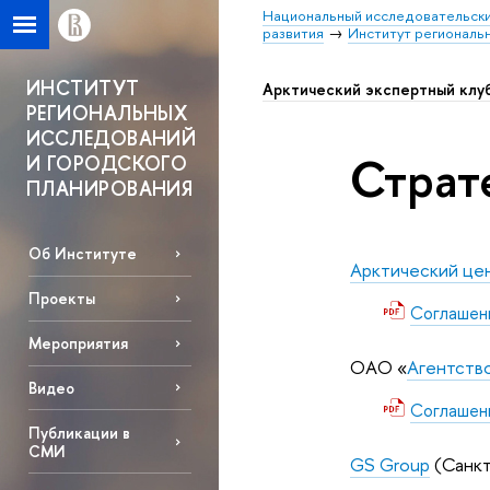
Национальный исследовательски
развития
Институт региональ
ИНСТИТУТ
Арктический экспертный клу
РЕГИОНАЛЬНЫХ
ИССЛЕДОВАНИЙ
Страт
И ГОРОДСКОГО
ПЛАНИРОВАНИЯ
Об Институте
Арктический це
Проекты
Соглашен
Мероприятия
OАO «
Агентство
Видео
Соглашен
Публикации в
СМИ
GS Group
(Санкт