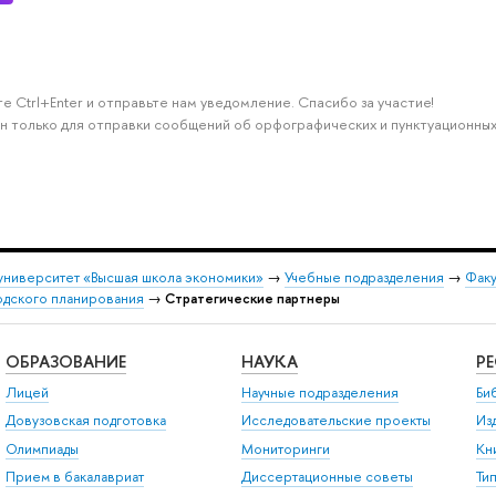
е Ctrl+Enter и отправьте нам уведомление. Спасибо за участие!
н только для отправки сообщений об орфографических и пунктуационных
университет «Высшая школа экономики»
→
Учебные подразделения
→
Факу
одского планирования
→
Стратегические партнеры
ОБРАЗОВАНИЕ
НАУКА
Р
Лицей
Научные подразделения
Би
Довузовская подготовка
Исследовательские проекты
Из
Олимпиады
Мониторинги
Кн
Прием в бакалавриат
Диссертационные советы
Ти