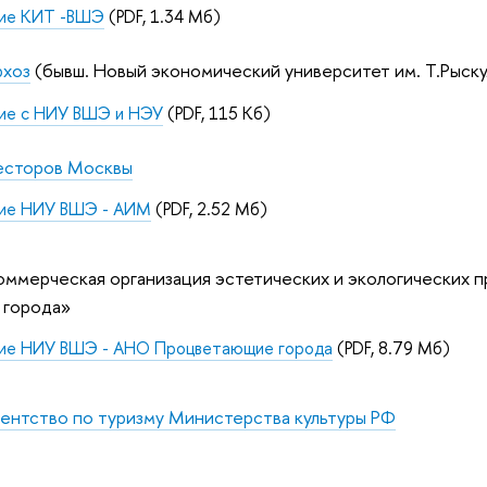
ие КИТ -ВШЭ
(PDF, 1.34 Мб)
рхоз
(бывш.
Новый экономический университет им. Т.Рыску
ие с НИУ ВШЭ и НЭУ
(PDF, 115 Кб)
есторов Москвы
ие НИУ ВШЭ - АИМ
(PDF, 2.52 Мб)
оммерческая организация эстетических и экологических 
 города»
ие НИУ ВШЭ - АНО Процветающие города
(PDF, 8.79 Мб)
ентство по туризму Министерства культуры РФ