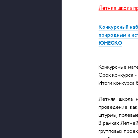
Летняя школа п
Конкурсный на
природным и ис
ЮНЕСКО
Конкурсные мате
Срок конкурса -
Итоги конкурса 
Летняя школа н
проведение как
штурмы, полевые
В рамках Летней
групповых проек