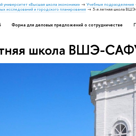
й университет «Высшая школа экономики»
Учебные подразделения
ных исследований и городского планирования
3-я летняя школа ВШ
б
Форма для деловых предложений о сотрудничестве
П
етняя школа ВШЭ-САФ