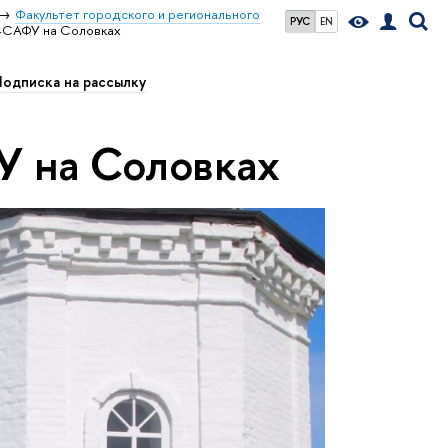
Факультет городского и регионального
РУС
EN
Э-САФУ на Соловках
одписка на рассылку
У на Соловках