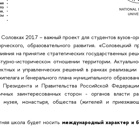
 Соловках 2017 – важный проект для студентов вузов-орг
ворческого, образовательного развития. «Соловецкий 
ияния на принятие стратегических государственных реш
ьтурно-историческом отношении территории. Актуальн
ектных и управленческих решений в рамках реализации
хипелага и Генерального плана муниципального образова
й Президента и Правительства Российской Федерац
ичных заинтересованных сторон - органов власти раз
), музея, монастыря, общества (жителей и приезжаю
тняя школа будет носить
международный характер и б