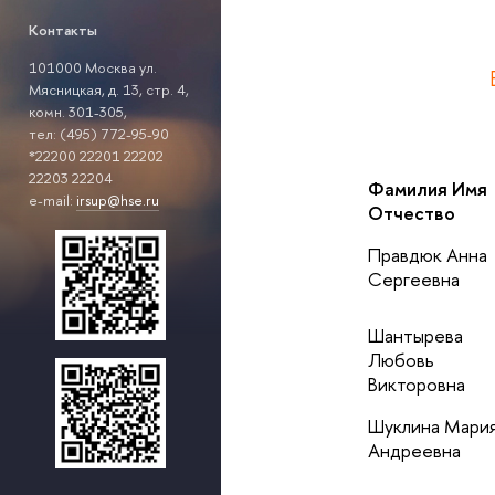
Контакты
101000 Москва
ул.
Мясницкая, д. 13, стр. 4,
комн. 301-305,
тел: (495) 772-95-90
*22200 22201 22202
22203 22204
Фамилия Имя
e-mail:
irsup@hse.ru
Отчество
Правдюк Анна
Сергеевна
Шантырева
Любовь
Викторовна
Шуклина Мари
Андреевна