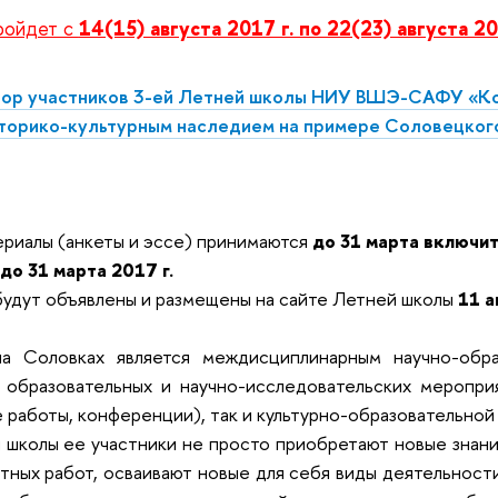
ройдет с
14(15) августа 2017 г. по 22(23) августа 20
бор участников 3-ей Летней школы НИУ ВШЭ-САФУ «Ко
торико-культурным наследием на примере Соловецког
риалы (анкеты и эссе) принимаются
до 31 марта включи
до 31 марта 2017 г.
будут объявлены и размещены на сайте Летней школы
11 а
а Соловках является междисциплинарным научно-обра
 образовательных и научно-исследовательских мероприя
 работы, конференции), так и культурно-образовательной
 школы ее участники не просто приобретают новые знания
тных работ, осваивают новые для себя виды деятельнос