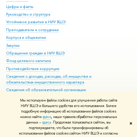
Цифры и факты
Ли
Руководство и структура
Дов
Устойчивое развитие в НИУ ВШЭ
Ол
Преподаватели и сотрудники
При
Корпуса и общежития
Вы
Закупки
При
Обращения граждан в НИУ ВШЭ
Ас
Фонд целевого капитала
До
Противодействие коррупции
Цен
Сведения о доходах, расходах, об имуществе и
Би
обязательствах имущественного характера
Об
Сведения об образовательной организации
Обр
Людям с ограниченными возможностями здоровья
Мы используем файлы cookies для улучшения работы сайта
Единая платежная страница
НИУ ВШЭ и большего удобства его использования. Более
подробную информацию об использовании файлов cookies
Работа в Вышке
можно найти
здесь
, наши правила обработки персональных
данных –
здесь
. Продолжая пользоваться сайтом, вы
✖
Редактору
подтверждаете, что были проинформированы об
© НИУ ВШЭ 1993–2026
Адреса и контакты
Условия использования
использовании файлов cookies сайтом НИУ ВШЭ и согласны