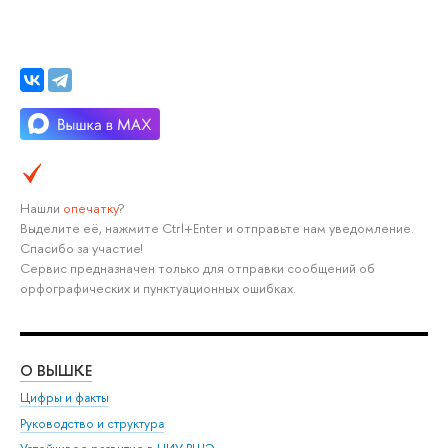
Нашли
опечатку
?
Выделите её, нажмите Ctrl+Enter и отправьте нам уведомление.
Спасибо за участие!
Сервис предназначен только для отправки сообщений об
орфографических и пунктуационных ошибках.
О ВЫШКЕ
ОБ
Цифры и факты
Ли
Руководство и структура
Дов