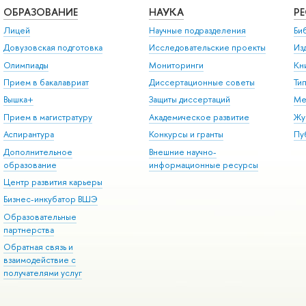
ОБРАЗОВАНИЕ
НАУКА
Р
Лицей
Научные подразделения
Би
Довузовская подготовка
Исследовательские проекты
Из
Олимпиады
Мониторинги
Кн
Прием в бакалавриат
Диссертационные советы
Ти
Вышка+
Защиты диссертаций
Ме
Прием в магистратуру
Академическое развитие
Жу
Аспирантура
Конкурсы и гранты
Пу
Дополнительное
Внешние научно-
образование
информационные ресурсы
Центр развития карьеры
Бизнес-инкубатор ВШЭ
Образовательные
партнерства
Обратная связь и
взаимодействие с
получателями услуг