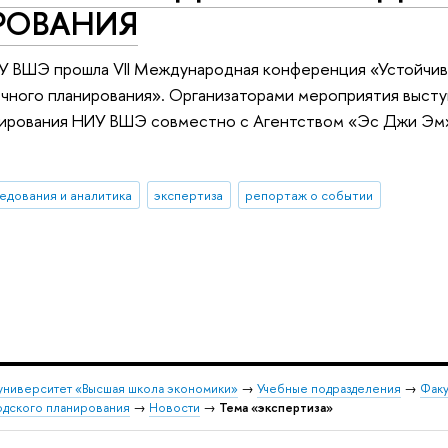
РОВАНИЯ
 ВШЭ прошла VII Международная конференция «Устойчиво
чного планирования». Организаторами мероприятия высту
нирования НИУ ВШЭ совместно с Агентством «Эс Джи Эм»
едования и аналитика
экспертиза
репортаж о событии
университет «Высшая школа экономики»
→
Учебные подразделения
→
Факу
одского планирования
→
Новости
→
Тема «экспертиза»