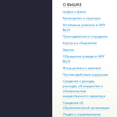
О ВЫШКЕ
Цифры и факты
Руководство и структура
Устойчивое развитие в НИУ
ВШЭ
Преподаватели и сотрудники
Корпуса и общежития
Закупки
Обращения граждан в НИУ
ВШЭ
Фонд целевого капитала
Противодействие коррупции
Сведения о доходах,
расходах, об имуществе и
обязательствах
имущественного характера
Сведения об
образовательной организации
Людям с ограниченными