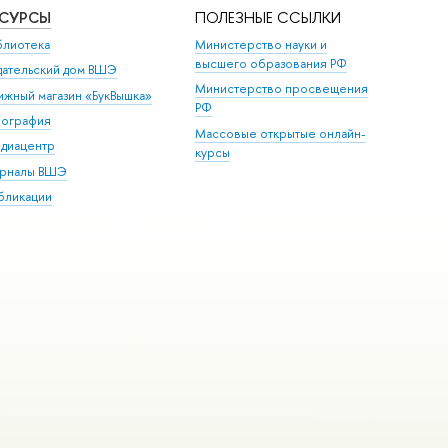
ЕСУРСЫ
ПОЛЕЗНЫЕ ССЫЛКИ
блиотека
Министерство науки и
высшего образования РФ
дательский дом ВШЭ
Министерство просвещения
ижный магазин «БукВышка»
РФ
пография
Массовые открытые онлайн-
диацентр
курсы
рналы ВШЭ
бликации