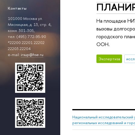
ПЛАНИ
Контакты
101000 Москва
ул.
На площадке НИУ
Мясницкая, д. 13, стр. 4,
вызовы долгосро
комн. 301-305,
городского пла
тел: (495) 772-95-90
*22200 22201 22202
ООН.
22203 22204
e-mail:
irsup@hse.ru
Экспертиза
иссл
Национальный исследовательский 
региональных исследований и гор